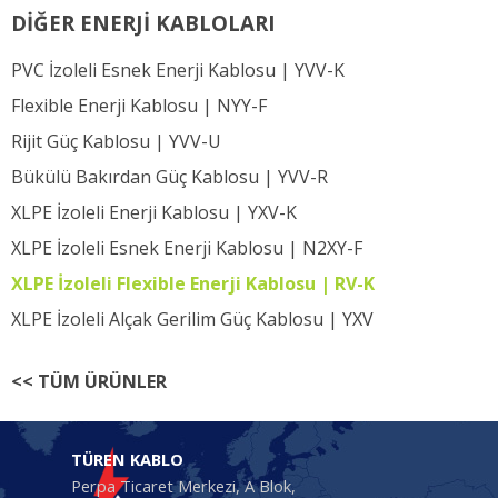
DİĞER ENERJİ KABLOLARI
PVC İzoleli Esnek Enerji Kablosu |
YVV-K
Flexible Enerji Kablosu |
NYY-F
Rijit Güç Kablosu |
YVV-U
Bükülü Bakırdan Güç Kablosu |
YVV-R
XLPE İzoleli Enerji Kablosu |
YXV-K
XLPE İzoleli Esnek Enerji Kablosu |
N2XY-F
XLPE İzoleli Flexible Enerji Kablosu | RV-K
XLPE İzoleli Alçak Gerilim Güç Kablosu |
YXV
<<
TÜM ÜRÜNLER
TÜREN KABLO
Perpa Ticaret Merkezi, A Blok,