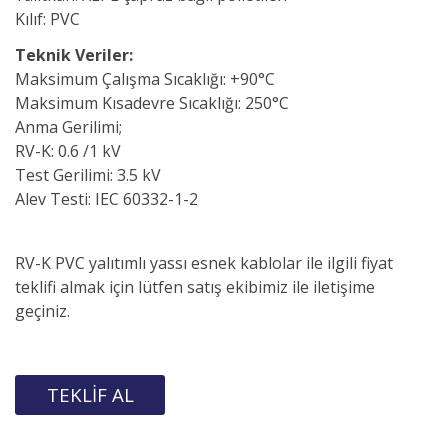
Kılıf: PVC
Teknik Veriler:
Maksimum Çalışma Sıcaklığı:
+90°C
Maksimum Kısadevre Sıcaklığı:
250°C
Anma Gerilimi;
RV-K
:
0.6 /1 kV
Test Gerilimi:
3.5 kV
Alev Testi:
IEC 60332-1-2
RV-K
PVC
yalıtımlı
yassı esnek kablolar
ile ilgili fiyat
teklifi almak için lütfen satış ekibimiz ile iletişime
geçiniz.
TEKLİF AL